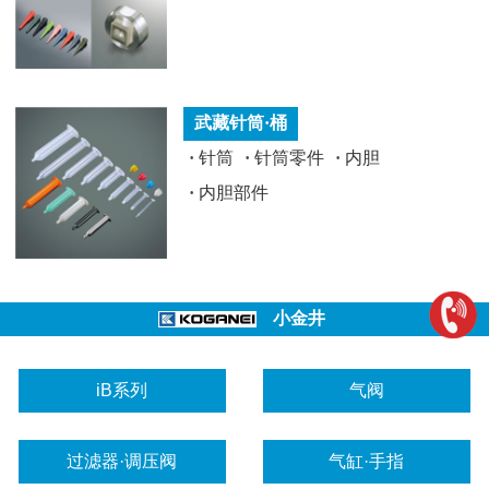
武藏针筒·桶
·
针筒
·
针筒零件
·
内胆
·
内胆部件
小金井
iB系列
气阀
过滤器·调压阀
气缸·手指