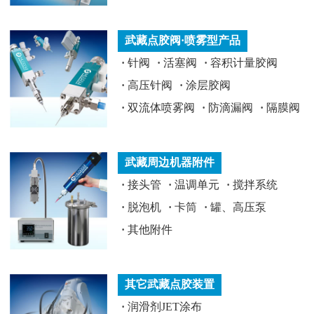
武藏点胶阀·喷雾型产品
·
针阀
·
活塞阀
·
容积计量胶阀
·
高压针阀
·
涂层胶阀
·
双流体喷雾阀
·
防滴漏阀
·
隔膜阀
武藏周边机器附件
·
接头管
·
温调单元
·
搅拌系统
·
脱泡机
·
卡筒
·
罐、高压泵
·
其他附件
其它武藏点胶装置
·
润滑剂JET涂布