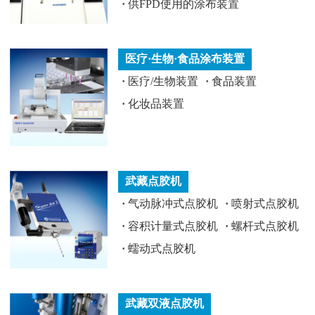
·
供FPD使用的涂布装置
医疗·生物·食品涂布装置
·
医疗/生物装置
·
食品装置
·
化妆品装置
武藏点胶机
·
气动脉冲式点胶机
·
喷射式点胶机
·
容积计量式点胶机
·
螺杆式点胶机
·
蠕动式点胶机
武藏双液点胶机