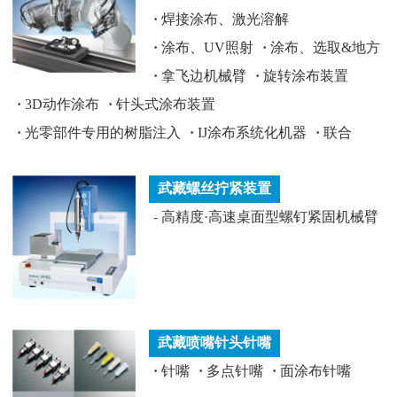
·
焊接涂布、激光溶解
·
涂布、UV照射
·
涂布、选取&地方
·
拿飞边机械臂
·
旋转涂布装置
·
3D动作涂布
·
针头式涂布装置
·
光零部件专用的树脂注入
·
IJ涂布系统化机器
·
联合
武藏螺丝拧紧装置
-
高精度·高速桌面型螺钉紧固机械臂
武藏喷嘴针头针嘴
·
针嘴
·
多点针嘴
·
面涂布针嘴